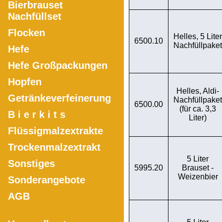
Bierbrauset
Nachfüllset
Flocken
Helles, 5 Liter
6500.10
Nachfüllpaket
Hefe
Hefe Großpackungen
Hopfen
Helles, Aldi-
Getränkeverfeinerung
Nachfüllpaket
6500.00
(für ca. 3,3
B i e r k i t s
Liter)
Flüssigmalzextrakte
Trockenmalzextrakt
5 Liter
Sonstiges
5995.20
Brauset -
Weizenbier
Sonderangebote
AGB