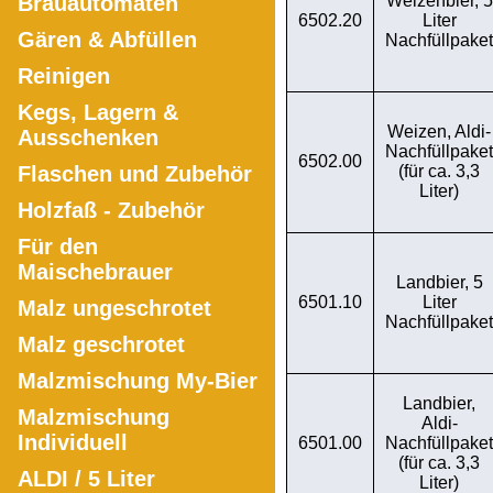
Brauautomaten
Weizenbier, 5
6502.20
Liter
Gären & Abfüllen
Nachfüllpaket
Reinigen
Kegs, Lagern &
Weizen, Aldi-
Ausschenken
Nachfüllpaket
6502.00
Flaschen und Zubehör
(für ca. 3,3
Liter)
Holzfaß - Zubehör
Für den
Maischebrauer
Landbier, 5
6501.10
Liter
Malz ungeschrotet
Nachfüllpaket
Malz geschrotet
Malzmischung My-Bier
Landbier,
Malzmischung
Aldi-
Individuell
6501.00
Nachfüllpaket
(für ca. 3,3
ALDI / 5 Liter
Liter)