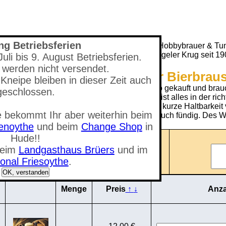
ng Betriebsferien
Seit 1993 Versandhandel für den Hobbybrauer & Tun
(Neuer) Tungeler Krug seit 1
li bis 9. August Betriebsferien.
 werden nicht versendet.
Shop - ALDI / 5 Liter Bierbrau
Kneipe bleiben in dieser Zeit auch
r-Brau-Set bei uns, ALDI, Besserbrauer oder so gekauft und brau
geschlossen.
ein 5 Liter Brauset zum günstigen Preis. Es ist alles in der ri
das Malz bereits geschrotet ist, hat es nur eine kurze Haltbark
 bekommt Ihr aber weiterhin beim
 mal etwas mehr brauen willst, wirst Du hier auch fündig. Des W
tenoythe
und beim
Change Shop
in
Hude!!
Anzahl der Artikel: 0
beim
Landgasthaus Brüers
und im
nzeigen
Gesamtwert: 0,00 €
onal Friesoythe
.
OK, verstanden
Menge
Preis
↑
↓
Anza