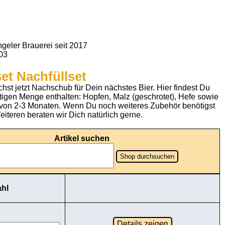
geler Brauerei seit 2017
903
set Nachfüllset
chst jetzt Nachschub für Dein nächstes Bier. Hier findest Du
chtigen Menge enthalten: Hopfen, Malz (geschrotet), Hefe sowie
eit von 2-3 Monaten. Wenn Du noch weiteres Zubehör benötigst
eiteren beraten wir Dich natürlich gerne.
Artikel suchen
Shop durchsuchen
hl
Details zeigen