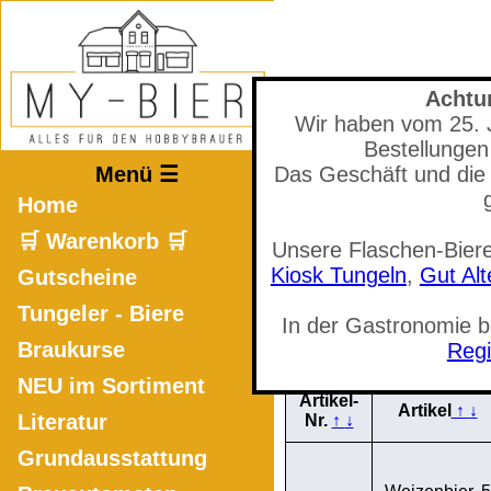
Mastodon
Achtu
Wir haben vom 25. Ju
Bestellungen
Menü ☰
Das Geschäft und die 
Du hast ein 5 Liter Bie
Home
passende Zutaten-Set für D
ein kurze Anleitung. Da 
🛒 Warenkorb 🛒
Unsere Flaschen-Biere
oder
Kiosk Tungeln
,
Gut Al
Gutscheine
Tungeler - Biere
In der Gastronomie 
🛒 Warenkorb a
Braukurse
Regi
NEU im Sortiment
Artikel-
Artikel
↑
↓
Literatur
Nr.
↑
↓
Grundausstattung