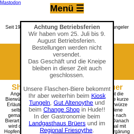
Mastodon
Menü ☰
Achtung Betriebsferien
Seit 1993 Versandhandel für den Hobbybrauer & Tungeler
Brauerei seit 2017
Wir haben vom 25. Juli bis 9.
(Neuer) Tungeler Krug seit 1903
August Betriebsferien.
Bestellungen werden nicht
versendet.
Das Geschäft und die Kneipe
bleiben in dieser Zeit auch
geschlossen.
Shop - Für den Maischebrauer
Unsere Flaschen-Biere bekommt
Angeregt durch die Bierkits möchten Sie vielleicht die
Ihr aber weiterhin beim
Kiosk
Bierwürze selbst herstellen. Für diejenigen hier eine kurze
Tungeln
,
Gut Altenoythe
und
Erläuterung: Im Maischeprozeß stellen Sie die Bierwürze
beim
Change Shop
in Hude!!
selbst her, indem Sie je nach Biersorte verschiedene
gemahlene Braumalzsorten in Wasser erhitzen. Je nach
In der Gastronomie beim
Bierart variiert hierbei die Temperatur und die Zeit. Danach
Landgasthaus Brüers
und im
wird das Ganze gefiltert und anschließend noch mal mit
Regional Friesoythe
.
Hopfen gekocht und gefiltert. Die anschließende Vergärung