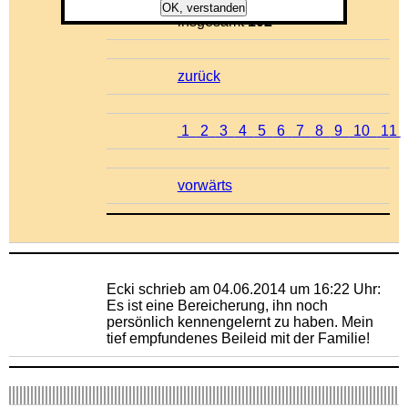
Einträge 41 - 50 von
OK, verstanden
insgesamt
102
zurück
1
2
3
4
5
6
7
8
9
10
11
vorwärts
Ecki schrieb am 04.06.2014 um 16:22 Uhr:
Es ist eine Bereicherung, ihn noch
persönlich kennengelernt zu haben. Mein
tief empfundenes Beileid mit der Familie!