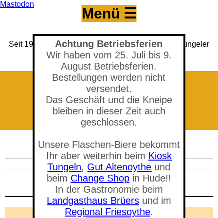
Mastodon
Menü ☰
Achtung Betriebsferien
Seit 1993 Versandhandel für den Hobbybrauer & Tungeler
Brauerei seit 2017
Wir haben vom 25. Juli bis 9.
(Neuer) Tungeler Krug seit 1903
August Betriebsferien.
Bestellungen werden nicht
versendet.
Das Geschäft und die Kneipe
bleiben in dieser Zeit auch
geschlossen.
Gästebuch
Unsere Flaschen-Biere bekommt
Ihr aber weiterhin beim
Kiosk
Tungeln
,
Gut Altenoythe
und
beim
Change Shop
in Hude!!
In der Gastronomie beim
Landgasthaus Brüers
und im
Regional Friesoythe
.