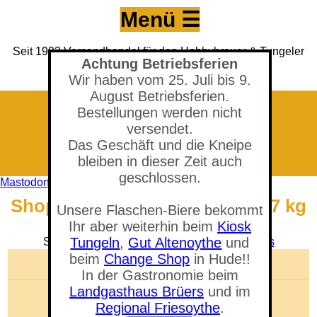
Menü ☰
Seit 1993 Versandhandel für den Hobbybrauer & Tungeler
Achtung Betriebsferien
Brauerei seit 2017
(Neuer) Tungeler Krug seit 1903
Wir haben vom 25. Juli bis 9.
August Betriebsferien.
Bestellungen werden nicht
versendet.
Das Geschäft und die Kneipe
bleiben in dieser Zeit auch
geschlossen.
Mastodon
Shop - Vik Mexican Cerveza 1,7 kg
Unsere Flaschen-Biere bekommt
- MHD: 12/2025
Ihr aber weiterhin beim
Kiosk
Tungeln
,
Gut Altenoythe
und
Sie befinden sich in der Abteilung:
B i e r k i t s
beim
Change Shop
in Hude!!
🛒 Warenkorb anzeigen
In der Gastronomie beim
Landgasthaus Brüers
und im
Anzahl der Artikel: 0
Gesamtwert: 0,00 €
Regional Friesoythe
.