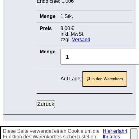
Enddichte: 1.006
1 Stk.
8,00 €
inkl. MwSt.
zzgl.
Versand
Auf Lager
🛒 in den Warenkorb
Diese Seite verwendet einen Cookie um die
Hier erfahrt
Impressum
·
Datenschutz
·
AGB
·
Kontakt
·
Sitemap
Funktion des Warenkorbes sicherzustellen.
Ihr alles