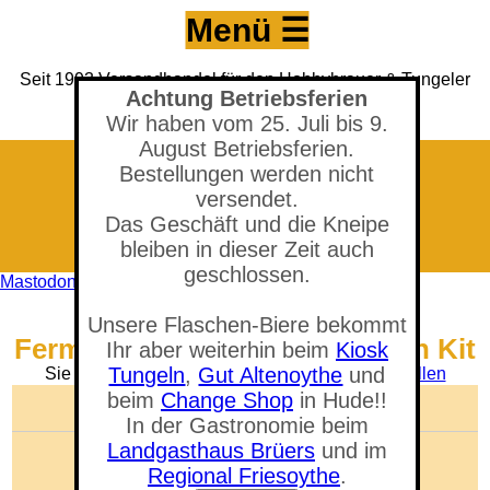
Menü ☰
Seit 1993 Versandhandel für den Hobbybrauer & Tungeler
Achtung Betriebsferien
Brauerei seit 2017
(Neuer) Tungeler Krug seit 1903
Wir haben vom 25. Juli bis 9.
August Betriebsferien.
Bestellungen werden nicht
versendet.
Das Geschäft und die Kneipe
bleiben in dieser Zeit auch
geschlossen.
Mastodon
Shop - Grainfather GF30
Unsere Flaschen-Biere bekommt
Fermenter Cooling Connection Kit
Ihr aber weiterhin beim
Kiosk
Tungeln
,
Gut Altenoythe
und
Sie befinden sich in der Abteilung:
Gären & Abfüllen
beim
Change Shop
in Hude!!
🛒 Warenkorb anzeigen
In der Gastronomie beim
Landgasthaus Brüers
und im
Anzahl der Artikel: 0
Gesamtwert: 0,00 €
Regional Friesoythe
.