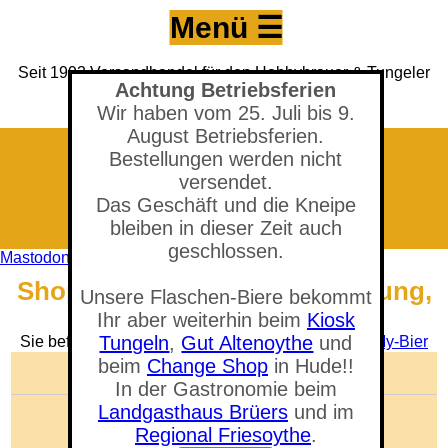
Menü ☰
Seit 1993 Versandhandel für den Hobbybrauer & Tungeler
Achtung Betriebsferien
Brauerei seit 2017
(Neuer) Tungeler Krug seit 1903
Wir haben vom 25. Juli bis 9.
August Betriebsferien.
Bestellungen werden nicht
versendet.
Das Geschäft und die Kneipe
bleiben in dieser Zeit auch
geschlossen.
Mastodon
Shop - Irish Stout, Malzmischung,
Unsere Flaschen-Biere bekommt
ungeschrotet
Ihr aber weiterhin beim
Kiosk
Tungeln
,
Gut Altenoythe
und
Sie befinden sich in der Abteilung:
Malzmischung My-Bier
beim
Change Shop
in Hude!!
🛒 Warenkorb anzeigen
In der Gastronomie beim
Landgasthaus Brüers
und im
Anzahl der Artikel: 0
Gesamtwert: 0,00 €
Regional Friesoythe
.