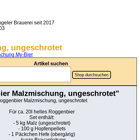
geler Brauerei seit 2017
903
g, ungeschrotet
chung My-Bier
Artikel suchen
Shop durchsuchen
ier Malzmischung, ungeschrotet"
oggenbier Malzmischung, ungeschrotet
Für ca. 20l helles Roggenbier
Set enthält:
- 5 kg Malz (ungeschrotet)
- 100 g Hopfenpellets
- 1 Päckchen Hefe (obergärig)
- kurze Brauanleitung