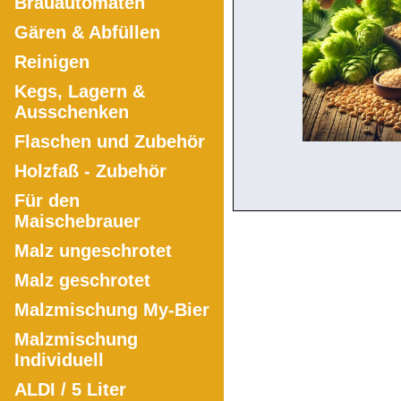
Brauautomaten
Gären & Abfüllen
Reinigen
Kegs, Lagern &
Ausschenken
Flaschen und Zubehör
Holzfaß - Zubehör
Für den
Maischebrauer
Malz ungeschrotet
Malz geschrotet
Malzmischung My-Bier
Malzmischung
Individuell
ALDI / 5 Liter