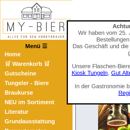
Achtu
Wir haben vom 25. Ju
Mastodon
Bestellungen
Menü ☰
Das Geschäft und die 
Home
🛒 Warenkorb 🛒
Unsere Flaschen-Biere
🛒 Warenkorb a
Kiosk Tungeln
,
Gut Al
Gutscheine
Tungeler - Biere
In der Gastronomie 
Braukurse
Regi
NEU im Sortiment
Literatur
Grundausstattung