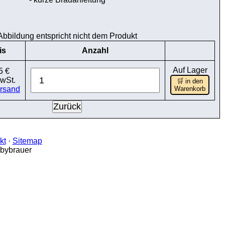
Abbildung entspricht nicht dem Produkt
is
Anzahl
Auf Lager
5 €
MwSt.
🛒 in den
rsand
Warenkorb
kt
·
Sitemap
bbybrauer