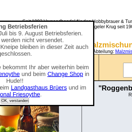
Seit 1993 Versandhandel für den Hobbybrauer & Tun
ng Betriebsferien
(Neuer) Tungeler Krug seit 1
li bis 9. August Betriebsferien.
 werden nicht versendet.
Shop - Roggenbier Malzmischun
Kneipe bleiben in dieser Zeit auch
Sie befinden sich in der Abteilung:
Malzmis
geschlossen.
Anzahl der Artikel: 0
 bekommt Ihr aber weiterhin beim
nzeigen
Gesamtwert: 0,00 €
tenoythe
und beim
Change Shop
in
Hude!!
"Roggenb
beim
Landgasthaus Brüers
und im
onal Friesoythe
.
R
OK, verstanden