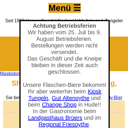
Menü ☰
Seit 1993 Versandhandel für den Hobbybrauer & Tungeler
Achtung Betriebsferien
Brauerei seit 2017
(Neuer) Tungeler Krug seit 1903
Wir haben vom 25. Juli bis 9.
August Betriebsferien.
Bestellungen werden nicht
versendet.
Das Geschäft und die Kneipe
bleiben in dieser Zeit auch
geschlossen.
Mastodon
Shop - Weizen Malzmischung,
Unsere Flaschen-Biere bekommt
geschrotet
Ihr aber weiterhin beim
Kiosk
Tungeln
,
Gut Altenoythe
und
Sie befinden sich in der Abteilung:
Malzmischung My-Bier
beim
Change Shop
in Hude!!
🛒 Warenkorb anzeigen
In der Gastronomie beim
Landgasthaus Brüers
und im
Anzahl der Artikel: 0
Gesamtwert: 0,00 €
Regional Friesoythe
.