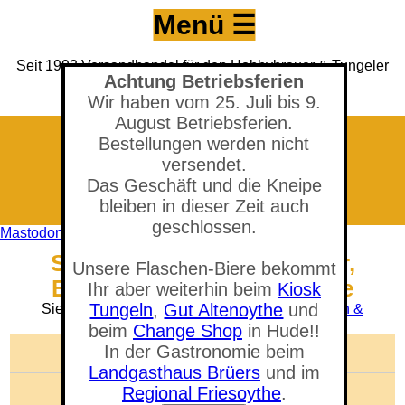
Menü ☰
Seit 1993 Versandhandel für den Hobbybrauer & Tungeler
Achtung Betriebsferien
Brauerei seit 2017
(Neuer) Tungeler Krug seit 1903
Wir haben vom 25. Juli bis 9.
August Betriebsferien.
Bestellungen werden nicht
versendet.
Das Geschäft und die Kneipe
bleiben in dieser Zeit auch
geschlossen.
Mastodon
Shop - Gegendruckabfüller,
Unsere Flaschen-Biere bekommt
Edelstahl mit Schlauchtülle
Ihr aber weiterhin beim
Kiosk
Tungeln
,
Gut Altenoythe
und
Sie befinden sich in der Abteilung:
Kegs, Lagern &
Ausschenken
beim
Change Shop
in Hude!!
In der Gastronomie beim
🛒 Warenkorb anzeigen
Landgasthaus Brüers
und im
Anzahl der Artikel: 0
Regional Friesoythe
.