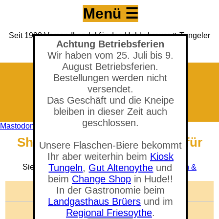
Menü ☰
Seit 1993 Versandhandel für den Hobbybrauer & Tungeler
Achtung Betriebsferien
Brauerei seit 2017
(Neuer) Tungeler Krug seit 1903
Wir haben vom 25. Juli bis 9.
August Betriebsferien.
Bestellungen werden nicht
versendet.
Das Geschäft und die Kneipe
bleiben in dieser Zeit auch
geschlossen.
Mastodon
Shop - Tülle 7mm gebogen, für
Unsere Flaschen-Biere bekommt
3/4'' und 5/8'' Muttern
Ihr aber weiterhin beim
Kiosk
Tungeln
,
Gut Altenoythe
und
Sie befinden sich in der Abteilung:
Kegs, Lagern &
Ausschenken
beim
Change Shop
in Hude!!
In der Gastronomie beim
🛒 Warenkorb anzeigen
Landgasthaus Brüers
und im
Anzahl der Artikel: 0
Regional Friesoythe
.