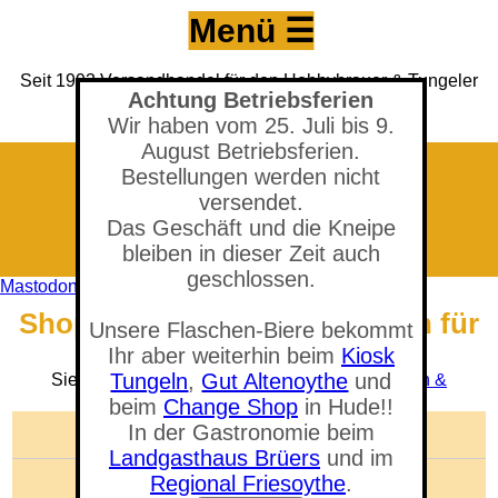
Menü ☰
Seit 1993 Versandhandel für den Hobbybrauer & Tungeler
Achtung Betriebsferien
Brauerei seit 2017
(Neuer) Tungeler Krug seit 1903
Wir haben vom 25. Juli bis 9.
August Betriebsferien.
Bestellungen werden nicht
versendet.
Das Geschäft und die Kneipe
bleiben in dieser Zeit auch
geschlossen.
Mastodon
Shop - Ventilverschlußstopfen für
Unsere Flaschen-Biere bekommt
5 Liter Fass, 2,5 bar
Ihr aber weiterhin beim
Kiosk
Tungeln
,
Gut Altenoythe
und
Sie befinden sich in der Abteilung:
Kegs, Lagern &
Ausschenken
beim
Change Shop
in Hude!!
In der Gastronomie beim
🛒 Warenkorb anzeigen
Landgasthaus Brüers
und im
Anzahl der Artikel: 0
Regional Friesoythe
.