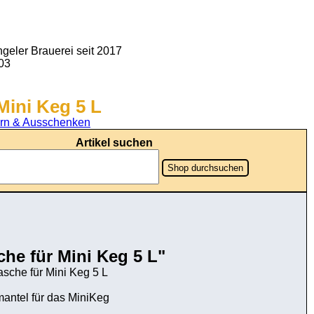
geler Brauerei seit 2017
903
Mini Keg 5 L
rn & Ausschenken
Artikel suchen
Shop durchsuchen
he für Mini Keg 5 L"
sche für Mini Keg 5 L
mantel für das MiniKeg