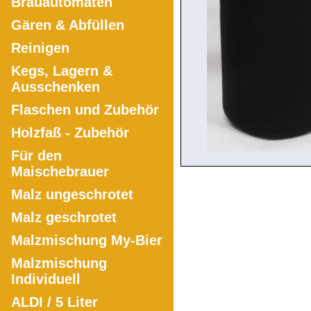
Brauautomaten
Gären & Abfüllen
Reinigen
Kegs, Lagern &
Ausschenken
Flaschen und Zubehör
Holzfaß - Zubehör
Für den
Maischebrauer
Malz ungeschrotet
Malz geschrotet
Malzmischung My-Bier
Malzmischung
Individuell
ALDI / 5 Liter