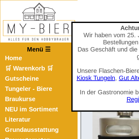
Achtu
Wir haben vom 25. Ju
Mastodon
Bestellungen
Menü ☰
Das Geschäft und die 
Home
🛒 Warenkorb 🛒
Unsere Flaschen-Biere
🛒 Warenkorb a
Kiosk Tungeln
,
Gut Al
Gutscheine
Tungeler - Biere
In der Gastronomie 
Braukurse
Regi
NEU im Sortiment
Literatur
Grundausstattung