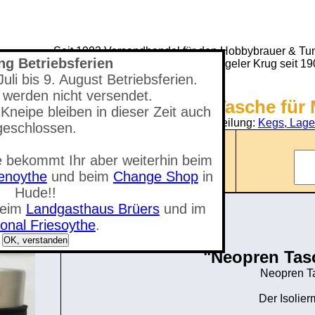
Seit 1993 Versandhandel für den Hobbybrauer & Tun
ng Betriebsferien
(Neuer) Tungeler Krug seit 1
li bis 9. August Betriebsferien.
 werden nicht versendet.
Shop - Neopren Tasche für 
Kneipe bleiben in dieser Zeit auch
Sie befinden sich in der Abteilung:
Kegs, Lage
geschlossen.
Anzahl der Artikel: 0
 bekommt Ihr aber weiterhin beim
nzeigen
Gesamtwert: 0,00 €
tenoythe
und beim
Change Shop
in
Hude!!
beim
Landgasthaus Brüers
und im
onal Friesoythe
.
OK, verstanden
"Neopren Tasc
Neopren Ta
Der Isolier