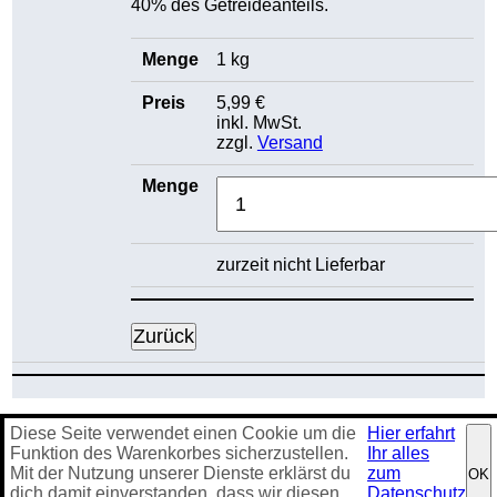
40% des Getreideanteils.
1 kg
5,99 €
inkl. MwSt.
zzgl.
Versand
zurzeit nicht Lieferbar
Diese Seite verwendet einen Cookie um die
Hier erfahrt
Impressum
·
Datenschutz
·
AGB
·
Kontakt
·
Sitemap
Funktion des Warenkorbes sicherzustellen.
Ihr alles
Spezialversand für den Haus- & Hobbybrauer
Mit der Nutzung unserer Dienste erklärst du
zum
OK
26133 Oldenburg
dich damit einverstanden, dass wir diesen
Datenschutz