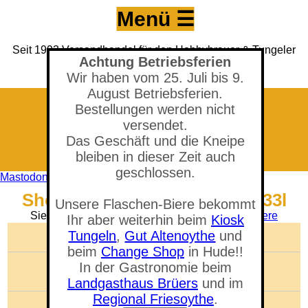
Menü ☰
Seit 1993 Versandhandel für den Hobbybrauer & Tungeler
Achtung Betriebsferien
Brauerei seit 2017
(Neuer) Tungeler Krug seit 1903
Wir haben vom 25. Juli bis 9.
August Betriebsferien.
Bestellungen werden nicht
versendet.
Das Geschäft und die Kneipe
bleiben in dieser Zeit auch
geschlossen.
Mastodon
Shop - Aronia-Apfel Cider, 0,33l
Unsere Flaschen-Biere bekommt
Sie befinden sich in der Abteilung:
Tungeler - Biere
Ihr aber weiterhin beim
Kiosk
Tungeln
,
Gut Altenoythe
und
🛒 Warenkorb anzeigen
beim
Change Shop
in Hude!!
Anzahl der Artikel: 0
In der Gastronomie beim
Gesamtwert: 0,00 €
Landgasthaus Brüers
und im
Regional Friesoythe
.
Artikel suchen