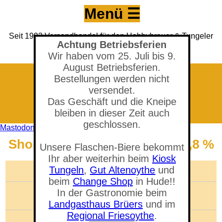
Menü ☰
Seit 1993 Versandhandel für den Hobbybrauer & Tungeler
Achtung Betriebsferien
Brauerei seit 2017
(Neuer) Tungeler Krug seit 1903
Wir haben vom 25. Juli bis 9.
August Betriebsferien.
Bestellungen werden nicht
versendet.
Das Geschäft und die Kneipe
bleiben in dieser Zeit auch
geschlossen.
Mastodon
Shop - Bramling Cross (UK) 5,8 %
Unsere Flaschen-Biere bekommt
Sie befinden sich in der Abteilung:
Hopfen
Ihr aber weiterhin beim
Kiosk
Tungeln
,
Gut Altenoythe
und
🛒 Warenkorb anzeigen
beim
Change Shop
in Hude!!
Anzahl der Artikel: 0
In der Gastronomie beim
Gesamtwert: 0,00 €
Landgasthaus Brüers
und im
Regional Friesoythe
.
Artikel suchen