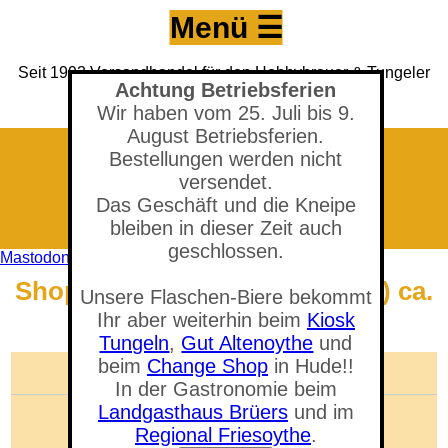
Menü ☰
Seit 1993 Versandhandel für den Hobbybrauer & Tungeler
Achtung Betriebsferien
Brauerei seit 2017
(Neuer) Tungeler Krug seit 1903
Wir haben vom 25. Juli bis 9.
August Betriebsferien.
Bestellungen werden nicht
versendet.
Das Geschäft und die Kneipe
bleiben in dieser Zeit auch
geschlossen.
Mastodon
Shop - East Kent Golding (GB) ca.
Unsere Flaschen-Biere bekommt
5 %
Ihr aber weiterhin beim
Kiosk
Tungeln
,
Gut Altenoythe
und
Sie befinden sich in der Abteilung:
Hopfen
beim
Change Shop
in Hude!!
🛒 Warenkorb anzeigen
In der Gastronomie beim
Landgasthaus Brüers
und im
Anzahl der Artikel: 0
Gesamtwert: 0,00 €
Regional Friesoythe
.