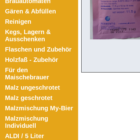
Brauautomaten
Gären & Abfüllen
Reinigen
Kegs, Lagern &
Ausschenken
Flaschen und Zubehör
Holzfaß - Zubehör
Für den
Maischebrauer
Malz ungeschrotet
Malz geschrotet
Malzmischung My-Bier
Malzmischung
Individuell
ALDI / 5 Liter