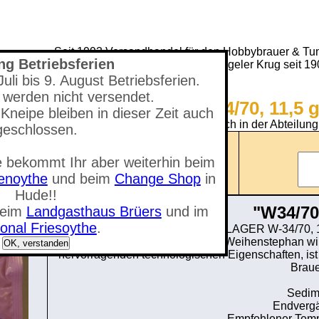
Seit 1993 Versandhandel für den Hobbybrauer & Tun
ng Betriebsferien
(Neuer) Tungeler Krug seit 1
li bis 9. August Betriebsferien.
 werden nicht versendet.
Shop - W34/70, 11,5 
Kneipe bleiben in dieser Zeit auch
Sie befinden sich in der Abteilung
geschlossen.
Anzahl der Artikel: 0
 bekommt Ihr aber weiterhin beim
nzeigen
Gesamtwert: 0,00 €
tenoythe
und beim
Change Shop
in
Hude!!
"W34/70,
beim
Landgasthaus Brüers
und im
onal Friesoythe
.
SAFLAGER W-34/70, 11
Dieser bekannte Hefestamm aus Weihenstephan wird w
OK, verstanden
hervorragenden technologischen Eigenschaften, ist
Braue
Sedim
Endvergä
Empfohlener Temp