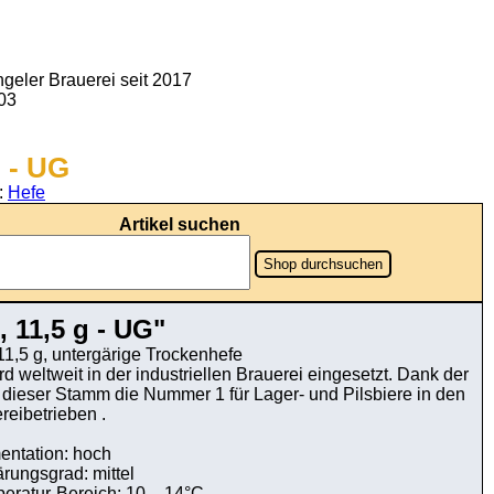
geler Brauerei seit 2017
903
g - UG
:
Hefe
Artikel suchen
Shop durchsuchen
 11,5 g - UG"
,5 g, untergärige Trockenhefe
eltweit in der industriellen Brauerei eingesetzt. Dank der
 dieser Stamm die Nummer 1 für Lager- und Pilsbiere in den
reibetrieben .
entation: hoch
rungsgrad: mittel
eratur-Bereich: 10 – 14°C