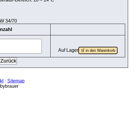
W 34/70
nzahl
Auf Lager
🛒 in den Warenkorb
kt
·
Sitemap
bbybrauer