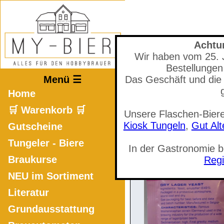
Achtu
Wir haben vom 25. Ju
Mastodon
Bestellungen
Menü ☰
Das Geschäft und die 
Home
🛒 Warenkorb 🛒
Unsere Flaschen-Biere
🛒 Warenkorb a
Kiosk Tungeln
,
Gut Al
Gutscheine
Tungeler - Biere
In der Gastronomie 
Braukurse
Regi
NEU im Sortiment
Literatur
Grundausstattung