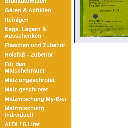
Brauautomaten
Gären & Abfüllen
Reinigen
Kegs, Lagern &
Ausschenken
Flaschen und Zubehör
Holzfaß - Zubehör
Für den
Maischebrauer
Malz ungeschrotet
Malz geschrotet
Malzmischung My-Bier
Malzmischung
Individuell
ALDI / 5 Liter