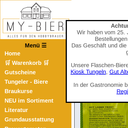
Achtu
Wir haben vom 25. Ju
Mastodon
Bestellungen
Menü ☰
Das Geschäft und die 
Home
🛒 Warenkorb 🛒
Unsere Flaschen-Biere
🛒 Warenkorb a
Kiosk Tungeln
,
Gut Al
Gutscheine
Tungeler - Biere
In der Gastronomie 
Braukurse
Regi
NEU im Sortiment
Literatur
Grundausstattung