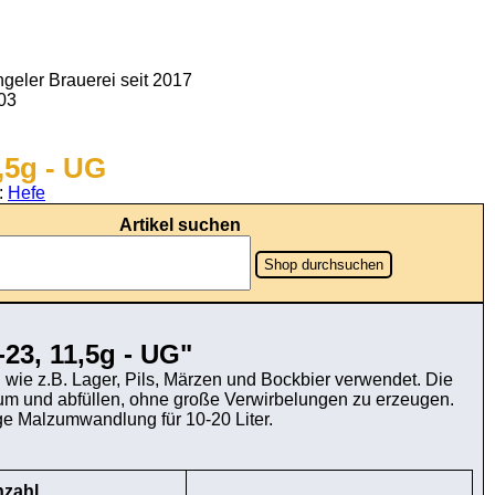
geler Brauerei seit 2017
903
,5g - UG
:
Hefe
Artikel suchen
Shop durchsuchen
-23, 11,5g - UG"
wie z.B. Lager, Pils, Märzen und Bockbier verwendet. Die
t um und abfüllen, ohne große Verwirbelungen zu erzeugen.
ige Malzumwandlung für 10-20 Liter.
zahl