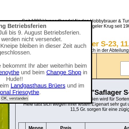
Seit 1993 Versandhandel für den Hobbybrauer & Tun
ng Betriebsferien
(Neuer) Tungeler Krug seit 1
li bis 9. August Betriebsferien.
 werden nicht versendet.
Shop - Saflager S-23, 11
Kneipe bleiben in dieser Zeit auch
Sie befinden sich in der Abteilung
geschlossen.
Anzahl der Artikel: 0
 bekommt Ihr aber weiterhin beim
nzeigen
Gesamtwert: 0,00 €
tenoythe
und beim
Change Shop
in
Hude!!
beim
Landgasthaus Brüers
und im
"Saflager S
onal Friesoythe
.
OK, verstanden
Dieser neue Hefestamm aus Belgien wird für Sorten 
Hefe läßt sich wegen ihrer festen Eigenart sehr gu
11,5 Gr. sorgen für eine züg
Menge
Preis
An