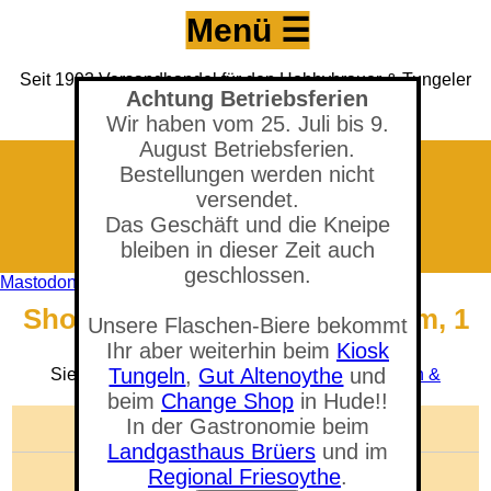
Menü ☰
Seit 1993 Versandhandel für den Hobbybrauer & Tungeler
Achtung Betriebsferien
Brauerei seit 2017
(Neuer) Tungeler Krug seit 1903
Wir haben vom 25. Juli bis 9.
August Betriebsferien.
Bestellungen werden nicht
versendet.
Das Geschäft und die Kneipe
bleiben in dieser Zeit auch
geschlossen.
Mastodon
Shop - Bierschlauch 7 x 12 mm, 1
Unsere Flaschen-Biere bekommt
Meter
Ihr aber weiterhin beim
Kiosk
Tungeln
,
Gut Altenoythe
und
Sie befinden sich in der Abteilung:
Kegs, Lagern &
Ausschenken
beim
Change Shop
in Hude!!
In der Gastronomie beim
🛒 Warenkorb anzeigen
Landgasthaus Brüers
und im
Anzahl der Artikel: 0
Regional Friesoythe
.