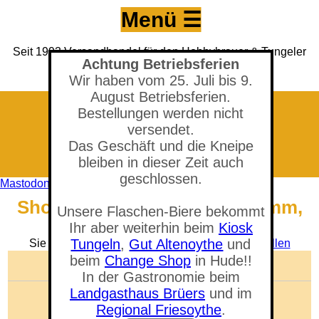
Menü ☰
Seit 1993 Versandhandel für den Hobbybrauer & Tungeler
Achtung Betriebsferien
Brauerei seit 2017
(Neuer) Tungeler Krug seit 1903
Wir haben vom 25. Juli bis 9.
August Betriebsferien.
Bestellungen werden nicht
versendet.
Das Geschäft und die Kneipe
bleiben in dieser Zeit auch
geschlossen.
Mastodon
Shop - Gummistopfen 22/27 mm,
Unsere Flaschen-Biere bekommt
mit Loch 7 mm
Ihr aber weiterhin beim
Kiosk
Tungeln
,
Gut Altenoythe
und
Sie befinden sich in der Abteilung:
Gären & Abfüllen
beim
Change Shop
in Hude!!
🛒 Warenkorb anzeigen
In der Gastronomie beim
Landgasthaus Brüers
und im
Anzahl der Artikel: 0
Gesamtwert: 0,00 €
Regional Friesoythe
.