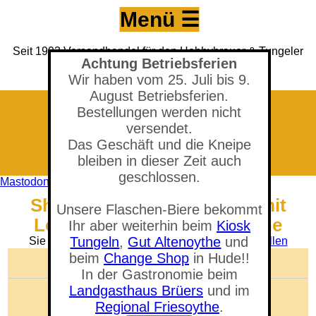
Menü ☰
Seit 1993 Versandhandel für den Hobbybrauer & Tungeler
Achtung Betriebsferien
Brauerei seit 2017
(Neuer) Tungeler Krug seit 1903
Wir haben vom 25. Juli bis 9.
August Betriebsferien.
Bestellungen werden nicht
versendet.
Das Geschäft und die Kneipe
bleiben in dieser Zeit auch
geschlossen.
Mastodon
Shop - Gärbottich-Deckel, mit
Unsere Flaschen-Biere bekommt
Loch 27 mm für 27 l Bottiche
Ihr aber weiterhin beim
Kiosk
Tungeln
,
Gut Altenoythe
und
Sie befinden sich in der Abteilung:
Gären & Abfüllen
beim
Change Shop
in Hude!!
🛒 Warenkorb anzeigen
In der Gastronomie beim
Landgasthaus Brüers
und im
Anzahl der Artikel: 0
Gesamtwert: 0,00 €
Regional Friesoythe
.