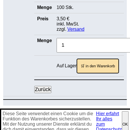
100 Stk.
3,50 €
inkl. MwSt.
zzgl.
Versand
Auf Lager
🛒 in den Warenkorb
Diese Seite verwendet einen Cookie um die
Hier erfahrt
Impressum
·
Datenschutz
·
AGB
·
Kontakt
·
Sitemap
Funktion des Warenkorbes sicherzustellen.
Ihr alles
Spezialversand für den Haus- & Hobbybrauer
Mit der Nutzung unserer Dienste erklärst du
zum
OK
26133 Oldenburg
dich damit einverstanden, dass wir diesen
Datenschutz