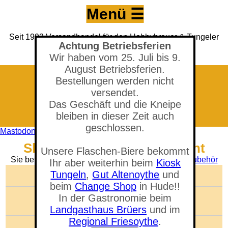
Menü ☰
Seit 1993 Versandhandel für den Hobbybrauer & Tungeler
Achtung Betriebsferien
Brauerei seit 2017
(Neuer) Tungeler Krug seit 1903
Wir haben vom 25. Juli bis 9.
August Betriebsferien.
Bestellungen werden nicht
versendet.
Das Geschäft und die Kneipe
bleiben in dieser Zeit auch
geschlossen.
Mastodon
Shop - Kronkorken, Mix Bunt
Unsere Flaschen-Biere bekommt
Sie befinden sich in der Abteilung:
Flaschen und Zubehör
Ihr aber weiterhin beim
Kiosk
Tungeln
,
Gut Altenoythe
und
🛒 Warenkorb anzeigen
beim
Change Shop
in Hude!!
Anzahl der Artikel: 0
In der Gastronomie beim
Gesamtwert: 0,00 €
Landgasthaus Brüers
und im
Regional Friesoythe
.
Artikel suchen