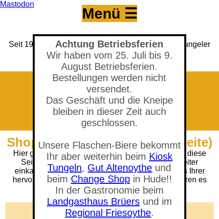
Mastodon
Menü ☰
Achtung Betriebsferien
Seit 1993 Versandhandel für den Hobbybrauer & Tungeler
Brauerei seit 2017
Wir haben vom 25. Juli bis 9.
(Neuer) Tungeler Krug seit 1903
August Betriebsferien.
Bestellungen werden nicht
versendet.
Das Geschäft und die Kneipe
bleiben in dieser Zeit auch
geschlossen.
Shop - Bierpause (404 Fehlerseite)
Unsere Flaschen-Biere bekommt
Hier gab es wohl einen Fehler. Tut uns Leid, denn diese
Ihr aber weiterhin beim
Kiosk
Seite gibt es (gerade) nicht. Sie können aber weiter
Tungeln
,
Gut Altenoythe
und
einkaufen, oder Sie trinken erst mal in Ruhe eines Ihrer
beim
Change Shop
in Hude!!
hervorragenden selbstgebrauten Biere und probieren es
dann nochmal.
In der Gastronomie beim
Landgasthaus Brüers
und im
🛒 Warenkorb anzeigen
Regional Friesoythe
.