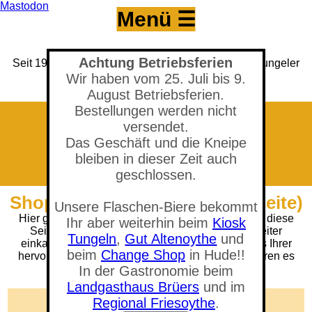
Mastodon
Menü ☰
Achtung Betriebsferien
Seit 1993 Versandhandel für den Hobbybrauer & Tungeler
Brauerei seit 2017
Wir haben vom 25. Juli bis 9.
(Neuer) Tungeler Krug seit 1903
August Betriebsferien.
Bestellungen werden nicht
versendet.
Das Geschäft und die Kneipe
bleiben in dieser Zeit auch
geschlossen.
Shop - Bierpause (404 Fehlerseite)
Unsere Flaschen-Biere bekommt
Hier gab es wohl einen Fehler. Tut uns Leid, denn diese
Ihr aber weiterhin beim
Kiosk
Seite gibt es (gerade) nicht. Sie können aber weiter
Tungeln
,
Gut Altenoythe
und
einkaufen, oder Sie trinken erst mal in Ruhe eines Ihrer
beim
Change Shop
in Hude!!
hervorragenden selbstgebrauten Biere und probieren es
dann nochmal.
In der Gastronomie beim
Landgasthaus Brüers
und im
🛒 Warenkorb anzeigen
Regional Friesoythe
.