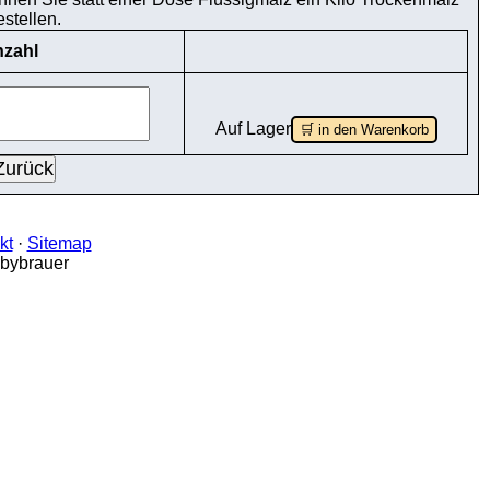
estellen.
zahl
Auf Lager
🛒 in den Warenkorb
kt
·
Sitemap
bbybrauer