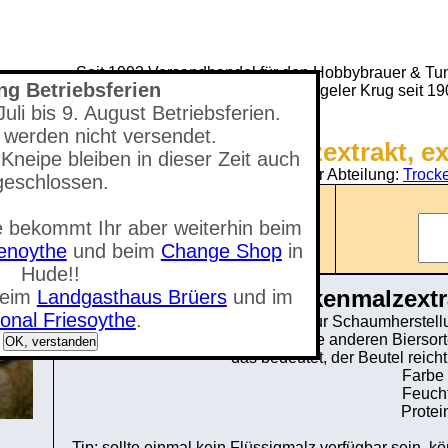
Seit 1993 Versandhandel für den Hobbybrauer & Tun
ng Betriebsferien
(Neuer) Tungeler Krug seit 1
li bis 9. August Betriebsferien.
 werden nicht versendet.
Shop - Trockenmalzextrakt, ext
Kneipe bleiben in dieser Zeit auch
Sie befinden sich in der Abteilung:
Trock
geschlossen.
Anzahl der Artikel: 0
 bekommt Ihr aber weiterhin beim
nzeigen
Gesamtwert: 0,00 €
tenoythe
und beim
Change Shop
in
Hude!!
"Trockenmalzextra
beim
Landgasthaus Brüers
und im
onal Friesoythe
.
Trockenmalz (Malzextrakt Pulver) zur Schaumherstellun
Hellbiere aber generell auch für alle anderen Biersort
OK, verstanden
das bedeutet, der Beutel reicht
Farbe 
Feucht
Protei
Tip: sollte einmal kein Flüssigmalz verfügbar sein, 