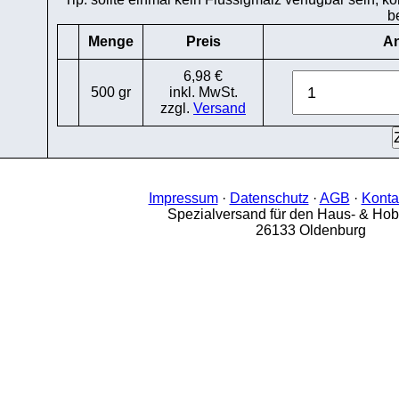
b
Menge
Preis
An
6,98 €
500 gr
inkl. MwSt.
zzgl.
Versand
Impressum
·
Datenschutz
·
AGB
·
Konta
Spezialversand für den Haus- & Ho
26133 Oldenburg