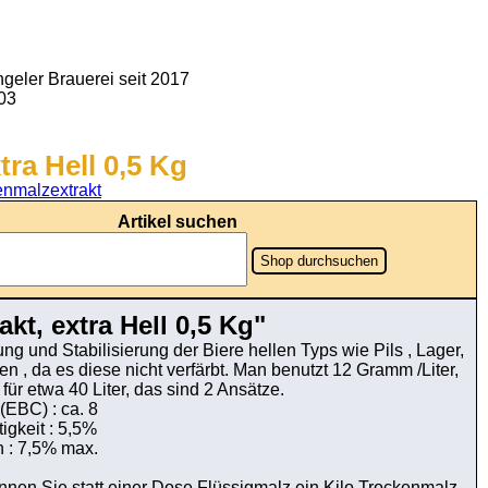
geler Brauerei seit 2017
903
ra Hell 0,5 Kg
enmalzextrakt
Artikel suchen
Shop durchsuchen
kt, extra Hell 0,5 Kg"
g und Stabilisierung der Biere hellen Typs wie Pils , Lager,
en , da es diese nicht verfärbt. Man benutzt 12 Gramm /Liter,
 für etwa 40 Liter, das sind 2 Ansätze.
(EBC) : ca. 8
igkeit : 5,5%
n : 7,5% max.
können Sie statt einer Dose Flüssigmalz ein Kilo Trockenmalz