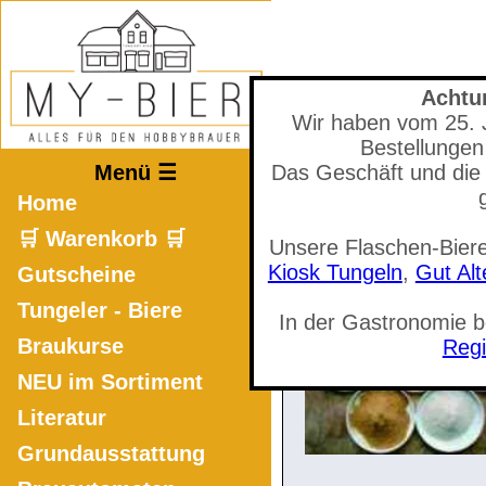
Achtu
Wir haben vom 25. Ju
Mastodon
Bestellungen
Menü ☰
Das Geschäft und die 
Home
🛒 Warenkorb 🛒
Unsere Flaschen-Biere
🛒 Warenkorb a
Kiosk Tungeln
,
Gut Al
Gutscheine
Tungeler - Biere
In der Gastronomie 
Braukurse
Regi
NEU im Sortiment
Literatur
Grundausstattung