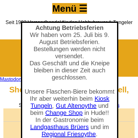
Menü ☰
Seit 1993 Versandhandel für den Hobbybrauer & Tungeler
Achtung Betriebsferien
Brauerei seit 2017
(Neuer) Tungeler Krug seit 1903
Wir haben vom 25. Juli bis 9.
August Betriebsferien.
Bestellungen werden nicht
versendet.
Das Geschäft und die Kneipe
bleiben in dieser Zeit auch
geschlossen.
Mastodon
Shop - Bayrisches Weizen, Hell,
Unsere Flaschen-Biere bekommt
2,2 Kg
Ihr aber weiterhin beim
Kiosk
Tungeln
,
Gut Altenoythe
und
Sie befinden sich in der Abteilung:
B i e r k i t s
beim
Change Shop
in Hude!!
🛒 Warenkorb anzeigen
In der Gastronomie beim
Landgasthaus Brüers
und im
Anzahl der Artikel: 0
Gesamtwert: 0,00 €
Regional Friesoythe
.