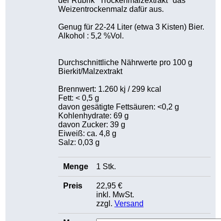
der Rubrik "Trockenmalzextrakt" das
Weizentrockenmalz dafür aus.
Genug für 22-24 Liter (etwa 3 Kisten) Bier.
Alkohol : 5,2 %Vol.
Durchschnittliche Nährwerte pro 100 g
Bierkit/Malzextrakt
Brennwert: 1.260 kj / 299 kcal
Fett: < 0,5 g
davon gesätigte Fettsäuren: <0,2 g
Kohlenhydrate: 69 g
davon Zucker: 39 g
Eiweiß: ca. 4,8 g
Salz: 0,03 g
1 Stk.
22,95 €
inkl. MwSt.
zzgl.
Versand