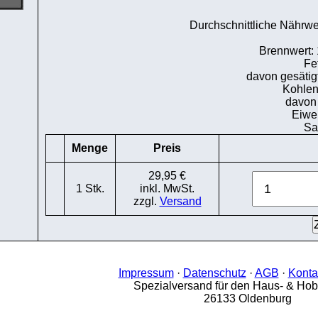
Durchschnittliche Nährwer
Brennwert: 
Fet
davon gesätigt
Kohlen
davon 
Eiwei
Sa
Menge
Preis
29,95 €
1 Stk.
inkl. MwSt.
zzgl.
Versand
Impressum
·
Datenschutz
·
AGB
·
Konta
Spezialversand für den Haus- & Ho
26133 Oldenburg