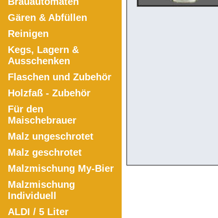
Brauautomaten
Gären & Abfüllen
Reinigen
Kegs, Lagern &
Ausschenken
Flaschen und Zubehör
Holzfaß - Zubehör
Für den
Maischebrauer
Malz ungeschrotet
Malz geschrotet
Malzmischung My-Bier
Malzmischung
Individuell
ALDI / 5 Liter