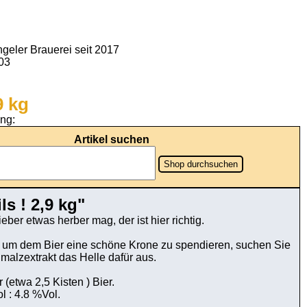
geler Brauerei seit 2017
903
9 kg
ung:
Artikel suchen
Shop durchsuchen
ls ! 2,9 kg"
ieber etwas herber mag, der ist hier richtig.
m dem Bier eine schöne Krone zu spendieren, suchen Sie
nmalzextrakt das Helle dafür aus.
 (etwa 2,5 Kisten ) Bier.
l : 4.8 %Vol.