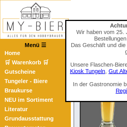
Achtu
Wir haben vom 25. Ju
Mastodon
Bestellungen
Menü ☰
Das Geschäft und die 
Home
🛒 Warenkorb 🛒
Unsere Flaschen-Biere
🛒 Warenkorb a
Kiosk Tungeln
,
Gut Al
Gutscheine
Tungeler - Biere
In der Gastronomie 
Braukurse
Regi
NEU im Sortiment
Literatur
Grundausstattung