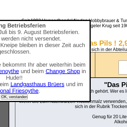
Seit 1993 Versandhandel für den Hobbybrauer & Tun
ng Betriebsferien
(Neuer) Tungeler Krug seit 1
li bis 9. August Betriebsferien.
 werden nicht versendet.
Shop - Das Pils ! 2,
Kneipe bleiben in dieser Zeit auch
Sie befinden sich in der Abteil
geschlossen.
Anzahl der Artikel: 0
 bekommt Ihr aber weiterhin beim
nzeigen
Gesamtwert: 0,00 €
tenoythe
und beim
Change Shop
in
Hude!!
"Das Pi
beim
Landgasthaus Brüers
und im
onal Friesoythe
.
Ein Pils wie es sich gehört. Wer es l
OK, verstanden
Wenn Sie zum Nachwürzen Trockenmalz verwenden, u
sich in der Rubrik Trocke
Genug für 20 Liter
Alkoho