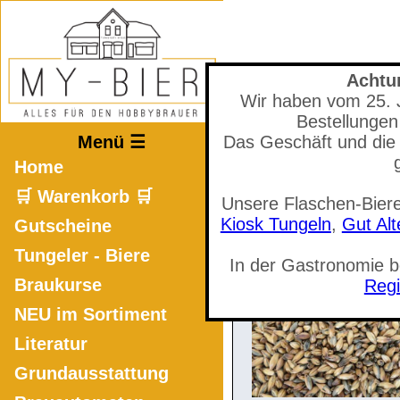
Achtu
Wir haben vom 25. Ju
Mastodon
Bestellungen
Menü ☰
Das Geschäft und die 
Home
🛒 Warenkorb 🛒
Unsere Flaschen-Biere
🛒 Warenkorb a
Kiosk Tungeln
,
Gut Al
Gutscheine
Tungeler - Biere
In der Gastronomie 
Braukurse
Regi
NEU im Sortiment
Literatur
Grundausstattung