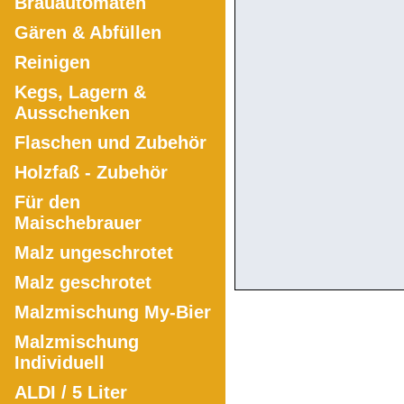
Brauautomaten
Gären & Abfüllen
Reinigen
Kegs, Lagern &
Ausschenken
Flaschen und Zubehör
Holzfaß - Zubehör
Für den
Maischebrauer
Malz ungeschrotet
Malz geschrotet
Malzmischung My-Bier
Malzmischung
Individuell
ALDI / 5 Liter