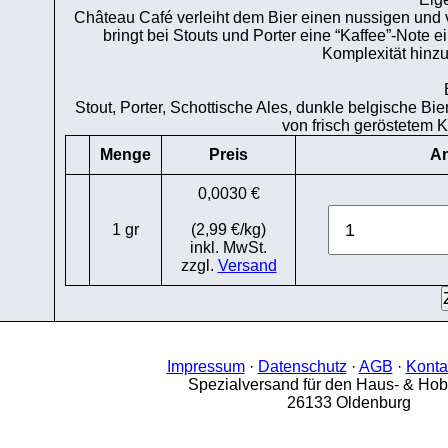
Château Café verleiht dem Bier einen nussigen und v
bringt bei Stouts und Porter eine “Kaffee”-Note 
Komplexität hinzu.
Stout, Porter, Schottische Ales, dunkle belgische Bi
von frisch geröstetem K
Menge
Preis
An
0,0030 €
1 gr
(2,99 €/kg)
inkl. MwSt.
zzgl.
Versand
Impressum
·
Datenschutz
·
AGB
·
Konta
Spezialversand für den Haus- & Ho
26133 Oldenburg