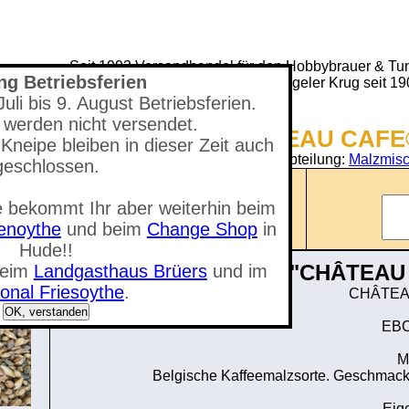
Seit 1993 Versandhandel für den Hobbybrauer & Tun
ng Betriebsferien
(Neuer) Tungeler Krug seit 1
li bis 9. August Betriebsferien.
 werden nicht versendet.
Shop - CHÂTEAU CAFE®
Kneipe bleiben in dieser Zeit auch
Sie befinden sich in der Abteilung:
Malzmisc
geschlossen.
Anzahl der Artikel: 0
 bekommt Ihr aber weiterhin beim
nzeigen
Gesamtwert: 0,00 €
tenoythe
und beim
Change Shop
in
Hude!!
"CHÂTEAU 
beim
Landgasthaus Brüers
und im
onal Friesoythe
.
CHÂTEA
OK, verstanden
EBC
M
Belgische Kaffeemalzsorte. Geschmacks
Eig