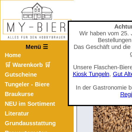
Achtu
Wir haben vom 25. Ju
Mastodon
Bestellungen
Menü ☰
Das Geschäft und die 
Home
🛒 Warenkorb 🛒
Unsere Flaschen-Biere
🛒 Warenkorb a
Kiosk Tungeln
,
Gut Al
Gutscheine
Tungeler - Biere
In der Gastronomie 
Braukurse
Regi
NEU im Sortiment
Literatur
Grundausstattung