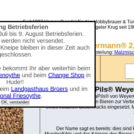
Seit 1993 Versandhandel für den Hobbybrauer & Tun
ng Betriebsferien
(Neuer) Tungeler Krug seit 1
li bis 9. August Betriebsferien.
 werden nicht versendet.
Shop - CaraPils® Weyermann® 2,
Kneipe bleiben in dieser Zeit auch
Sie befinden sich in der Abteilung:
Malzmisc
geschlossen.
Anzahl der Artikel: 0
 bekommt Ihr aber weiterhin beim
nzeigen
Gesamtwert: 0,00 €
tenoythe
und beim
Change Shop
in
Hude!!
"CaraPils® Weye
beim
Landgasthaus Brüers
und im
onal Friesoythe
.
CaraPils® von Weyerm
Wird häufig bei leichteren Bieren zur Ve
OK, verstanden
eines milderen Geschmacks eingesetzt. 
Der Name sagt es bereits: dies sind 
Mundgefühls und des Körpers des Bieres