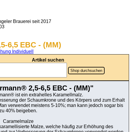
geler Brauerei seit 2017
903
5-6,5 EBC - (MM)
hung Individuell
Artikel suchen
Shop durchsuchen
rmann® 2,5-6,5 EBC - (MM)"
ann® ist ein extrahelles Karamellmalz.
rbesserung der Schaumkrone und des Körpers und zum Erhalt
Man verwendet meistens 5-10%; man kann jedoch sogar bis
zu 40% beigeben.
Caramelmalze
karamellisierte Malze, welche häufig zur Erhöhung des
 und zur Verbesserung der Schaumkrone verwendet werden.