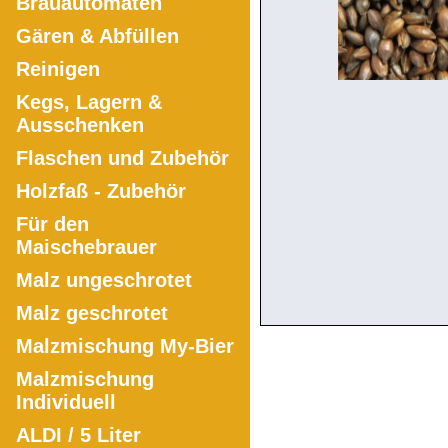
Brauautomaten
Gären & Abfüllen
Reinigen
Kegs, Lagern &
Ausschenken
Flaschen und Zubehör
Holzfaß - Zubehör
Für den
Maischebrauer
Malz ungeschrotet
Malz geschrotet
Malzmischung My-Bier
Malzmischung
Individuell
ALDI / 5 Liter