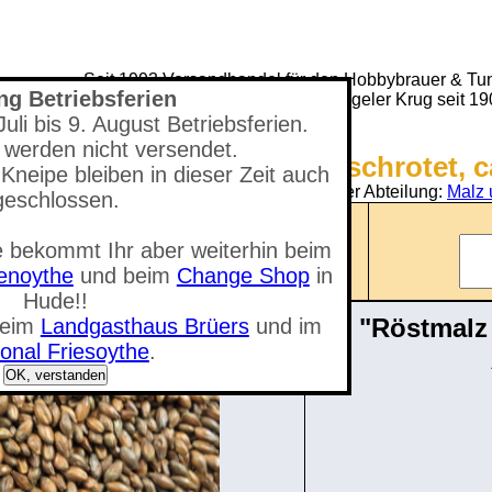
Seit 1993 Versandhandel für den Hobbybrauer & Tun
ng Betriebsferien
(Neuer) Tungeler Krug seit 1
li bis 9. August Betriebsferien.
 werden nicht versendet.
Shop - Röstmalz ungeschrotet, c
Kneipe bleiben in dieser Zeit auch
Sie befinden sich in der Abteilung:
Malz 
geschlossen.
Anzahl der Artikel: 0
 bekommt Ihr aber weiterhin beim
nzeigen
Gesamtwert: 0,00 €
tenoythe
und beim
Change Shop
in
Hude!!
"Röstmalz
beim
Landgasthaus Brüers
und im
onal Friesoythe
.
OK, verstanden