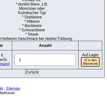
* dunkle Biere, z.B.
Münchner oder
Kulmbacher Typ
* Starkbiere
* Altbiere
* Bockbiere
* Schwarzbiere
* Stouts
t herberen Geschmack bei starker Färbung.
is
Anzahl
Auf Lager
 €
MwSt.
🛒 in den
rsand
Warenkorb
kt
·
Sitemap
bbybrauer