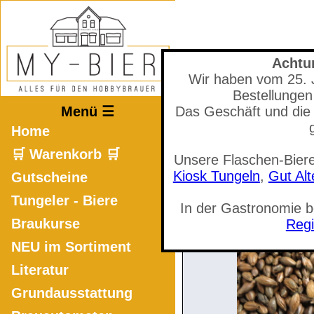
Achtu
Wir haben vom 25. Ju
Mastodon
Bestellungen
Menü ☰
Das Geschäft und die 
Home
🛒 Warenkorb 🛒
Unsere Flaschen-Biere
🛒 Warenkorb a
Kiosk Tungeln
,
Gut Al
Gutscheine
Tungeler - Biere
In der Gastronomie 
Braukurse
Regi
NEU im Sortiment
Literatur
Grundausstattung