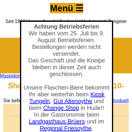
Menü ☰
Seit 1993 Versandhandel für den Hobbybrauer & Tungeler
Achtung Betriebsferien
Brauerei seit 2017
(Neuer) Tungeler Krug seit 1903
Wir haben vom 25. Juli bis 9.
August Betriebsferien.
Bestellungen werden nicht
versendet.
Das Geschäft und die Kneipe
bleiben in dieser Zeit auch
geschlossen.
Mastodon
Shop - Caramünch®, Typ 2 (110-
Unsere Flaschen-Biere bekommt
130 EBC), (MM)
Ihr aber weiterhin beim
Kiosk
Tungeln
,
Gut Altenoythe
und
Sie befinden sich in der Abteilung:
Malzmischung Individuell
beim
Change Shop
in Hude!!
🛒 Warenkorb anzeigen
In der Gastronomie beim
Landgasthaus Brüers
und im
Anzahl der Artikel: 0
Gesamtwert: 0,00 €
Regional Friesoythe
.