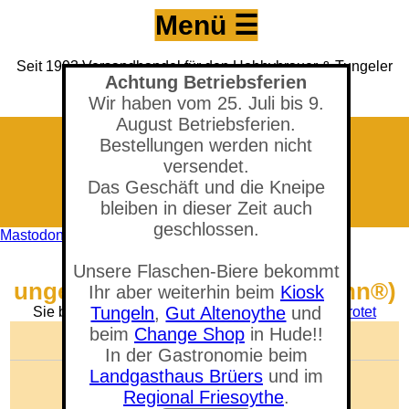
Menü ☰
Seit 1993 Versandhandel für den Hobbybrauer & Tungeler
Achtung Betriebsferien
Brauerei seit 2017
(Neuer) Tungeler Krug seit 1903
Wir haben vom 25. Juli bis 9.
August Betriebsferien.
Bestellungen werden nicht
versendet.
Das Geschäft und die Kneipe
bleiben in dieser Zeit auch
geschlossen.
Mastodon
Shop - Melanoidin-Malz,
Unsere Flaschen-Biere bekommt
ungeschrotet, 1 kg (Weyermann®)
Ihr aber weiterhin beim
Kiosk
Tungeln
,
Gut Altenoythe
und
Sie befinden sich in der Abteilung:
Malz ungeschrotet
beim
Change Shop
in Hude!!
🛒 Warenkorb anzeigen
In der Gastronomie beim
Landgasthaus Brüers
und im
Anzahl der Artikel: 0
Gesamtwert: 0,00 €
Regional Friesoythe
.