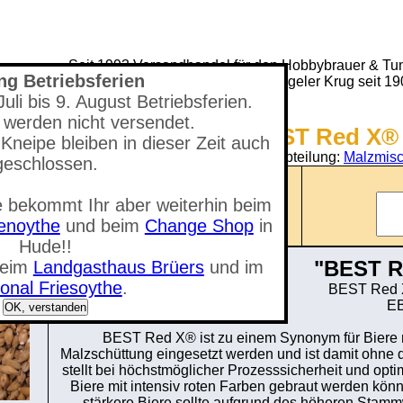
Seit 1993 Versandhandel für den Hobbybrauer & Tun
ng Betriebsferien
(Neuer) Tungeler Krug seit 1
li bis 9. August Betriebsferien.
 werden nicht versendet.
Shop - BEST Red X®
Kneipe bleiben in dieser Zeit auch
Sie befinden sich in der Abteilung:
Malzmisc
geschlossen.
Anzahl der Artikel: 0
 bekommt Ihr aber weiterhin beim
nzeigen
Gesamtwert: 0,00 €
tenoythe
und beim
Change Shop
in
Hude!!
"BEST R
beim
Landgasthaus Brüers
und im
onal Friesoythe
.
BEST Red X
EB
OK, verstanden
BEST Red X® ist zu einem Synonym für Biere m
Malzschüttung eingesetzt werden und ist damit ohne
stellt bei höchstmöglicher Prozesssicherheit und opti
Biere mit intensiv roten Farben gebraut werden könn
stärkere Biere sollte aufgrund des höheren Stamm