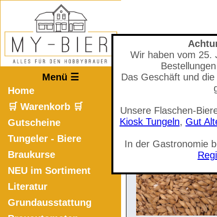
Achtu
Wir haben vom 25. Ju
Mastodon
Bestellungen
Menü ☰
Das Geschäft und die 
Home
🛒 Warenkorb 🛒
Unsere Flaschen-Biere
🛒 Warenkorb a
Kiosk Tungeln
,
Gut Al
Gutscheine
Tungeler - Biere
In der Gastronomie 
Braukurse
Regi
NEU im Sortiment
Literatur
Grundausstattung