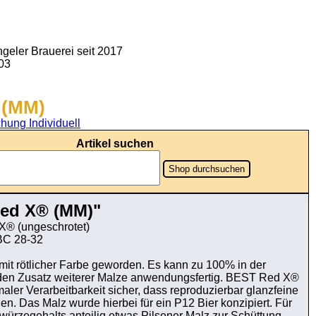
geler Brauerei seit 2017
903
 (MM)
hung Individuell
Artikel suchen
Shop durchsuchen
ed X® (MM)"
® (ungeschrotet)
C 28-32
it rötlicher Farbe geworden. Es kann zu 100% in der
 den Zusatz weiterer Malze anwendungsfertig. BEST Red X®
maler Verarbeitbarkeit sicher, dass reproduzierbar glanzfeine
en. Das Malz wurde hierbei für ein P12 Bier konzipiert. Für
würzegehalts anteilig etwas Pilsener Malz zur Schüttung