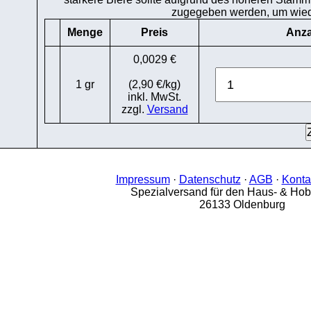
zugegeben werden, um wiede
Menge
Preis
Anza
0,0029 €
1 gr
(2,90 €/kg)
inkl. MwSt.
zzgl.
Versand
Impressum
·
Datenschutz
·
AGB
·
Konta
Spezialversand für den Haus- & Ho
26133 Oldenburg